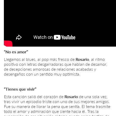
“No es amor”
Llegamos al blues, al pop más fresco de
Rosario
, al ritmo
positivo con letras desgarradoras que hablan de desamor,
de decepciones amorosas de relaciones acabadas y
desengaños con un sentido muy optimista.
“Tienes que vivir”
Esta canción salió del corazón de
Rosario
de una sola vez,
tras vivir un episodio triste con uno de sus mejores amigos.
Fue su manera de llorar la pena que sentía. El tema trasmite
todo el amor y admiración que siente hacia él. Tras la