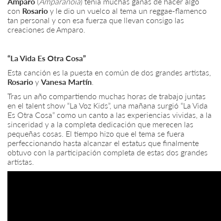
Amparo
(
Amparanoia
) tenía muchas ganas de hacer algo
con
Rosario
y le dio un vuelco al tema un reggae-flamenco
tan personal y con esa fuerza que llevan consigo las
creaciones de Amparo.
“La Vida Es Otra Cosa”
Esta canción es la puesta en común de dos grandes artistas,
Rosario
y
Vanesa Martín
.
Tras un año compartiendo muchas horas de trabajo juntas
en el talent show “La Voz Kids”, una mañana surgió “La Vida
Es Otra Cosa” como un canto a las experiencias vividas, a la
sinceridad y a la completa dedicación que merecen las
pequeñas cosas. El tiempo hizo que el tema se fuera
perfeccionando hasta alcanzar el estatus que finalmente
obtuvo con la participación completa de estas dos grandes
artistas.