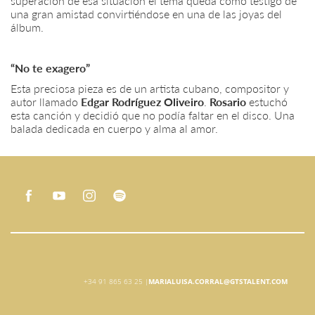
superación de esa situación el tema queda como testigo de
una gran amistad convirtiéndose en una de las joyas del
álbum.
“No te exagero”
Esta preciosa pieza es de un artista cubano, compositor y
autor llamado
Edgar Rodríguez Oliveiro
.
Rosario
estuchó
esta canción y decidió que no podía faltar en el disco. Una
balada dedicada en cuerpo y alma al amor.
+34 91 865 63 25 |
MARIALUISA.CORRAL@GTSTALENT.COM