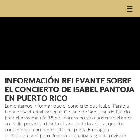
☰
INFORMACIÓN RELEVANTE SOBRE
EL CONCIERTO DE ISABEL PANTOJA
EN PUERTO RICO
Lamentamos informar que el concierto que Isabel Pantoja
tenía previsto realizar en el Coliseo de San Juan de Puerto
Rico el próximo día 18 de Febrero no va a poder celebrarse
en el día previsto, debido al visado de la artista, que fue
concedido en primera instancia por la Embajada
norteamericana pero denegado en una segunda revisión